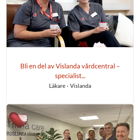
Bli en del av Vislanda vårdcentral –
specialist...
Läkare
·
Vislanda