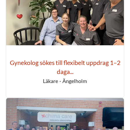
Gynekolog sökes till flexibelt uppdrag 1–2
daga...
Läkare
·
Ängelholm