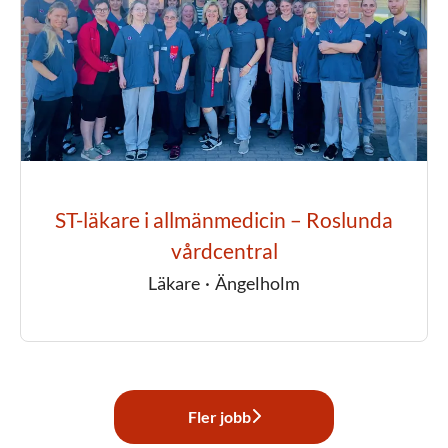
ST-läkare i allmänmedicin – Roslunda
vårdcentral
Läkare
·
Ängelholm
Fler jobb