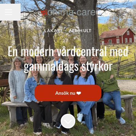
Dela sidan
KARRIÄRMENY
LÄKARE
·
ÄLMHULT
En modern vårdcentral med
gammaldags styrkor
Ansök nu ❤️