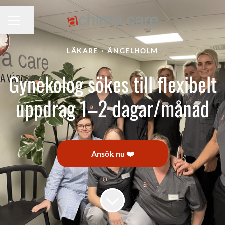
Dela sidan
KARRIÄRMENY
LÄKARE
·
ÄNGELHOLM
Gynekolog sökes till flexibelt
uppdrag 1–2 dagar/månad
Ansök nu ❤️