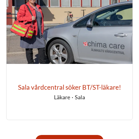
Sala vårdcentral söker BT/ST-läkare!
Läkare
·
Sala