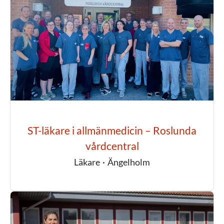
ST-läkare i allmänmedicin – Roslunda
vårdcentral
Läkare
·
Ängelholm