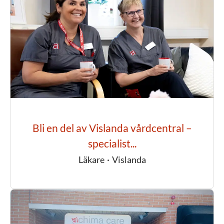
Bli en del av Vislanda vårdcentral –
specialist...
Läkare
·
Vislanda