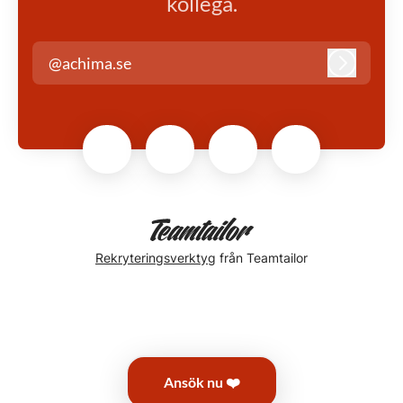
kollega.
@achima.se
Logga in
Rekryteringsverktyg
från Teamtailor
Ansök nu ❤️