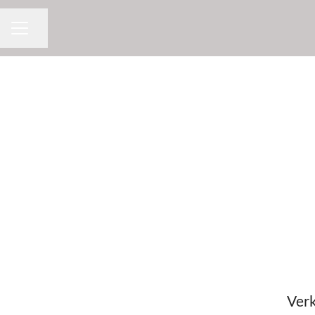
Dela sidan
KARRIÄRMENY
Verk