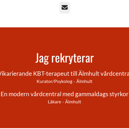
E-post
Jag rekryterar
Vikarierande KBT-terapeut till Älmhult vårdcentra
Kurator/Psykolog
·
Älmhult
En modern vårdcentral med gammaldags styrkor
Läkare
·
Älmhult