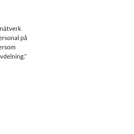
t nätverk
ersonal på
tersom
avdelning."