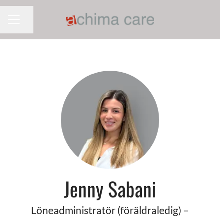
Dela sidan
KARRIÄRMENY
Jenny Sabani
Löneadministratör (föräldraledig) –