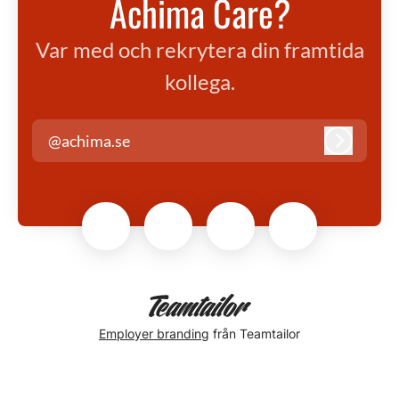
Achima Care?
Var med och rekrytera din framtida
kollega.
@achima.se
Logga in
Employer branding
från Teamtailor