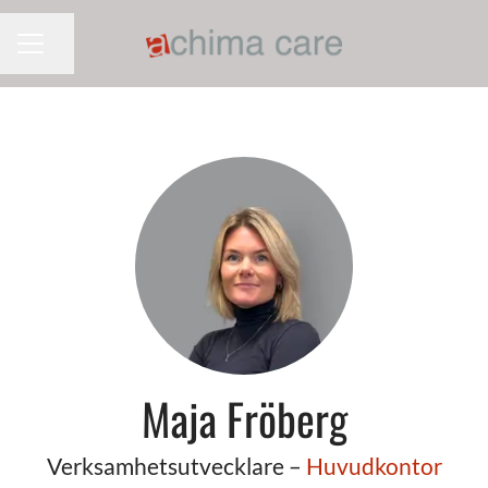
Dela sidan
KARRIÄRMENY
Maja Fröberg
Verksamhetsutvecklare –
Huvudkontor