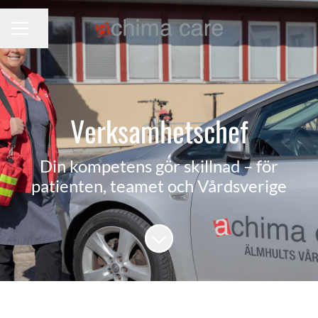
Dela sidan
KARRIÄRMENY
Verksamhetschef
Din kompetens gör skillnad – för
patienten, teamet och Vårdsverige
Skrolla för mer innehåll