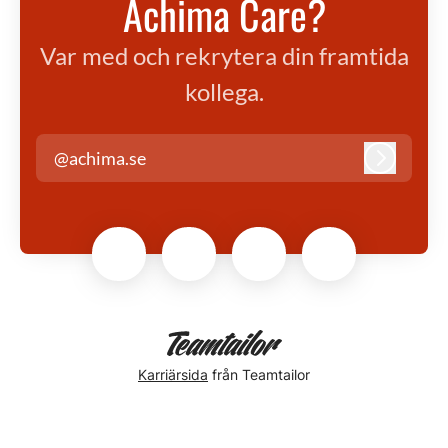
Achima Care?
Var med och rekrytera din framtida
kollega.
@achima.se
Logga in
Karriärsida
från Teamtailor