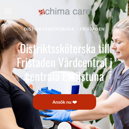
Dela sidan
KARRIÄRMENY
DISTRIKTSSKÖTERSKA
·
FRISTADEN
Distriktssköterska till
Fristaden Vårdcentral i
centrala Eskilstuna
Ansök nu ❤️