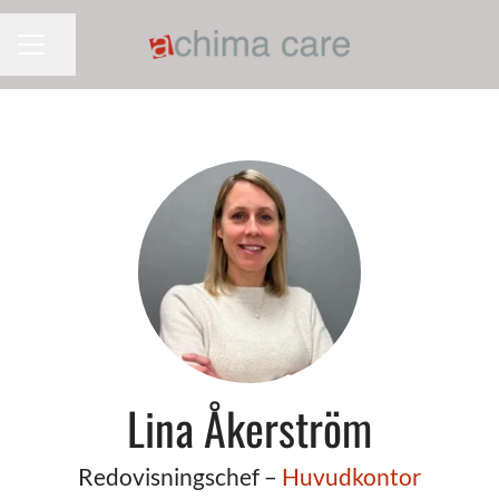
Dela sidan
KARRIÄRMENY
Lina Åkerström
Redovisningschef –
Huvudkontor