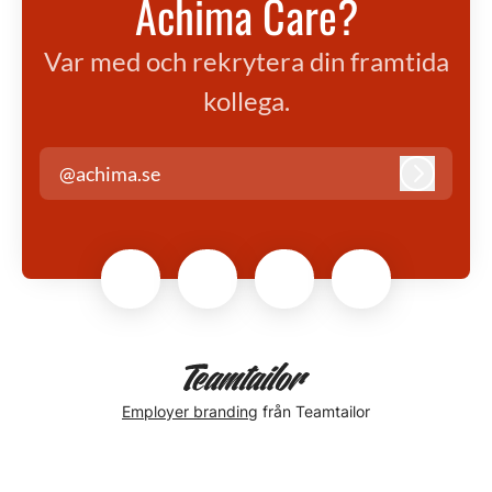
Achima Care?
Var med och rekrytera din framtida
kollega.
@achima.se
Logga in
Employer branding
från Teamtailor