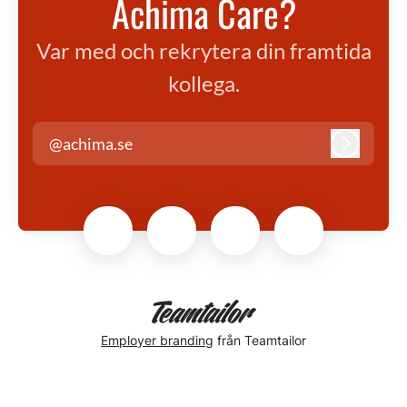
Achima Care?
Var med och rekrytera din framtida
kollega.
@achima.se
Logga in
Employer branding
från Teamtailor