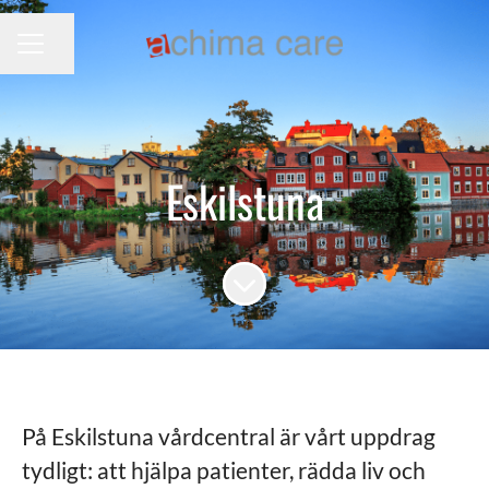
Dela sidan
KARRIÄRMENY
Eskilstuna
Skrolla för mer innehåll
På Eskilstuna vårdcentral är vårt uppdrag
tydligt: att hjälpa patienter, rädda liv och